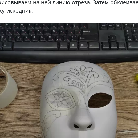
исовываем на ней линию отреза. Затем обклеива
ку-исходник.