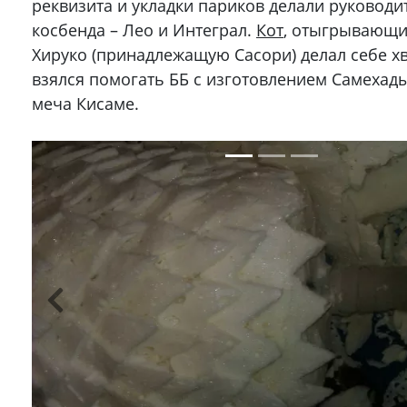
реквизита и укладки париков делали руководи
косбенда – Лео и Интеграл.
Кот
, отыгрывающи
Хируко (принадлежащую Сасори) делал себе хв
взялся помогать ББ с изготовлением Самехад
меча Кисаме.