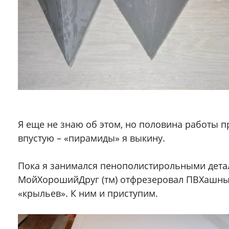
Я еще не знаю об этом, но половина работы 
впустую – «пирамиды» я выкину.
Пока я занимался пенополистирольными дет
МойХорошийДруг (тм) отфрезеровал ПВХашны
«крыльев». К ним и приступим.