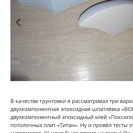
В качестве грунтовки я рассматривал три вари
двухкомпонентная эпоксидная шпатлёвка «BODY
двухкомпонентный эпоксидный клей «Поксипол
потолочных плит «Титан». Ну и провёл тесты э
материалов. (У меня было время на тесты! Ох, 