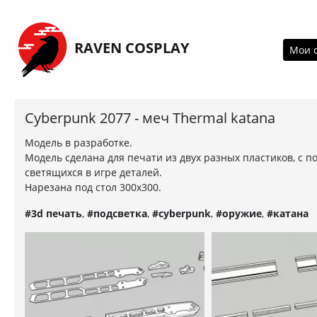
Перейти на главную страницу
RAVEN COSPLAY
Мои 
Cyberpunk 2077 - меч Thermal katana
Модель в разработке.
Модель сделана для печати из двух разных пластиков, с п
светящихся в игре деталей.
Нарезана под стол 300х300.
#3d печать
,
#подсветка
,
#cyberpunk
,
#оружие
,
#катана