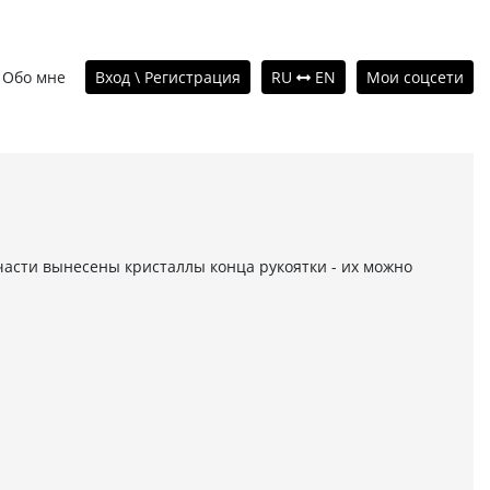
Обо мне
Вход \ Регистрация
RU
EN
Мои соцсети
части вынесены кристаллы конца рукоятки - их можно