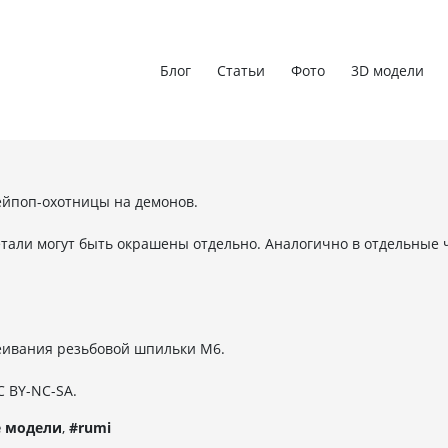
Блог
Статьи
Фото
3D модели
ейпоп-охотницы на демонов.
етали могут быть окрашены отдельно. Аналогично в отдельные 
леивания резьбовой шпильки М6.
C BY-NC-SA.
е модели
,
#rumi