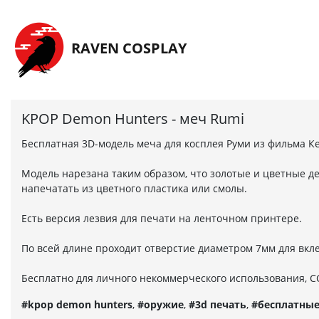
Перейти на главную страницу
RAVEN COSPLAY
KPOP Demon Hunters - меч Rumi
Бесплатная 3D-модель меча для косплея Руми из фильма К
Модель нарезана таким образом, что золотые и цветные д
напечатать из цветного пластика или смолы.
Есть версия лезвия для печати на ленточном принтере.
По всей длине проходит отверстие диаметром 7мм для вк
Бесплатно для личного некоммерческого использования, C
#kpop demon hunters
,
#оружие
,
#3d печать
,
#бесплатны