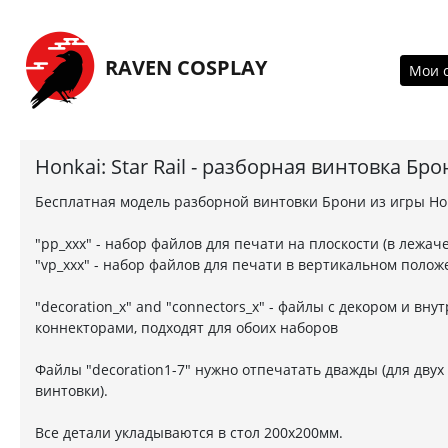
Перейти на главную страницу
RAVEN COSPLAY
Мои 
Honkai: Star Rail - разборная винтовка Бр
Бесплатная модель разборной винтовки Брони из игры Honk
"pp_xxx" - набор файлов для печати на плоскости (в лежа
"vp_xxx" - набор файлов для печати в вертикальном поло
"decoration_x" and "connectors_x" - файлы с декором и вн
коннекторами, подходят для обоих наборов
Файлы "decoration1-7" нужно отпечатать дважды (для двух
винтовки).
Все детали укладываются в стол 200х200мм.