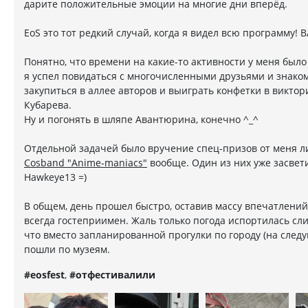
дарите положительные эмоции на многие дни вперёд.
EoS это тот редкий случай, когда я видел всю программу! 
Понятно, что времени на какие-то активности у меня было
я успел повидаться с многочисленными друзьями и знаком
закупиться в аллее авторов и выиграть конфетки в виктор
Кубарева.
Ну и погонять в шляпе Авантюрина, конечно ^_^
Отдельной задачей было вручение спец-призов от меня л
Cosband "Anime-maniacs"
вообще. Один из них уже засвет
Hawkeye13 =)
В общем, день прошел быстро, оставив массу впечатлений 
всегда гостеприимен. Жаль только погода испортилась сли
что вместо запланированной прогулки по городу (на след
пошли по музеям.
#eosfest
,
#отфестивалили