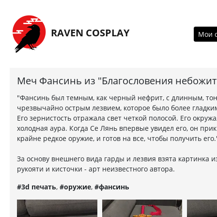
Перейти на главную страницу
RAVEN COSPLAY
Мои 
Меч Фансинь из "Благословения небожит
"Фансинь был темным, как черный нефрит, с длинным, то
чрезвычайно острым лезвием, которое было более гладким
Его зернистость отражала свет четкой полосой. Его окружа
холодная аура. Когда Се Лянь впервые увидел его, он прик
крайне редкое оружие, и готов на все, чтобы получить его.
За основу внешнего вида гарды и лезвия взята картинка и
рукояти и кисточки - арт неизвестного автора.
#3d печать
,
#оружие
,
#фансинь