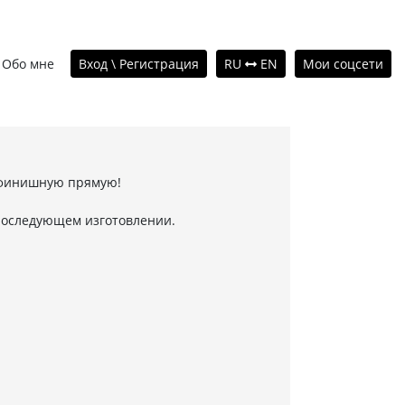
Обо мне
Вход \ Регистрация
RU
EN
Мои соцсети
а финишную прямую!
в последующем изготовлении.