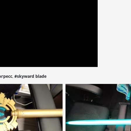
гресс
,
#skyward blade