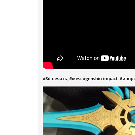
#3d печать
,
#меч
,
#genshin impact
,
#инпро